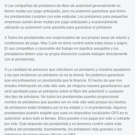
3 Las compañías de préstamos de título de automóvil generalmente no
tienen multas por pago anticipado, pero no podemos garantizar que todos
los prestamistas cumplan con este estándar. Los préstamos para pequeñas
empresas suelen tener multas por pago anticipado y ocasionalmente
utilizarán su automóvil como garantía para garantizar el préstamo.
4 Todos los prestamistas son responsables de sus propias tasas de interés y
condiciones de pago. Max Cash no tiene control sobre estas tasas o pagos.
El uso competitivo o razonable del trabajo no significa asequible y los
prestatarios deben usar su propia discreción cuando trabajen directamente
con el prestamista.
5 La cantidad de personas que solicitaron un préstamo y nosotros ayudamos
y las que recibieron un préstamo no es la misma. No podemos garantizar
que encontraremos un prestamista que te financie. El hecho de que nos
brindes información en este sitio web, de ninguna manera garantizamos que
será aprobado para un préstamo sobre el título del automóvil o cualquier
otro tipo de préstamo. No todos los prestamistas pueden proporcionar
montos de préstamos que puedes ver en este sitio web porque los montos
de préstamos están limitados por la ley estatal y / o el prestamista. Algunos
prestamistas pueden exigirte que uses un dispositivo localizador GPS en tu
automóvil, activo todo el tiempo. Ellos pueden o no pagar por esto o cobrarte
por esto. Esto depende del prestamista y no tenemos control sobre esta
política del prestamista. Normalmente, los préstamos más grandes o los
préstamos de mayor riesgo utilizan un GPS.