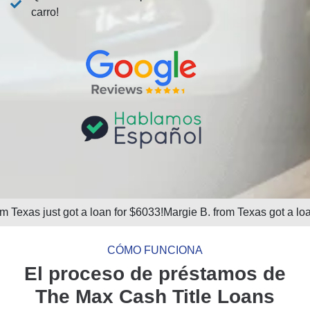
carro!
t a loan for $6033!
Margie B. from Texas got a loan for $300!
Kimb
CÓMO FUNCIONA
El proceso de préstamos de
The Max Cash Title Loans