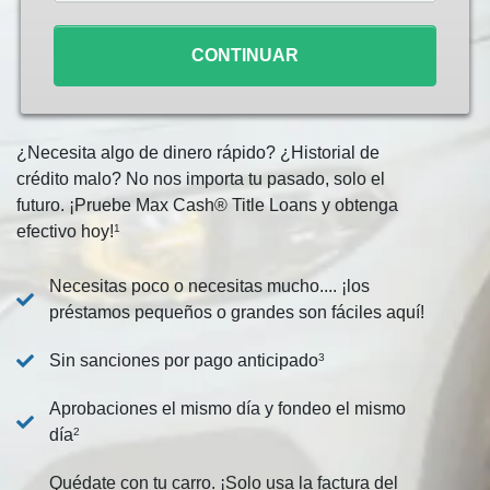
*
CONTINUAR
¿Necesita algo de dinero rápido? ¿Historial de
crédito malo? No nos importa tu pasado, solo el
futuro. ¡Pruebe Max Cash® Title Loans y obtenga
efectivo hoy!
1
Necesitas poco o necesitas mucho.... ¡los
préstamos pequeños o grandes son fáciles aquí!
Sin sanciones por pago anticipado
3
Aprobaciones el mismo día y fondeo el mismo
día
2
Quédate con tu carro. ¡Solo usa la factura del