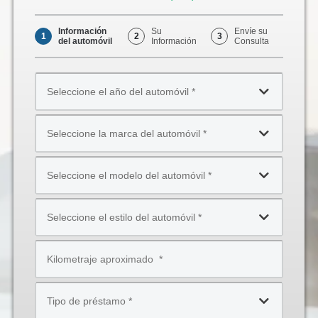
Phone
Información
Su
Envíe su
1
2
3
del automóvil
Información
Consulta
Seleccione
el
año
Seleccione
del
la
automóvil
marca
*
Seleccione
del
el
automóvil
modelo
*
Seleccione
del
el
automóvil
estilo
*
Kilometraje
del
aproximado
automóvil
*
*
Tipo
de
préstamo