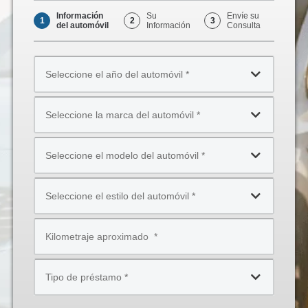
Información
Su
Envíe su
1
2
3
del automóvil
Información
Consulta
Seleccione
el
año
Seleccione
del
la
automóvil
marca
*
Seleccione
del
el
automóvil
modelo
*
Seleccione
del
el
automóvil
estilo
*
Kilometraje
del
aproximado
automóvil
*
*
Tipo
de
préstamo
*