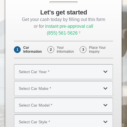
Let's get started
Get your cash today by filling out this form
or for
instant pre-approval call
(855) 561-5626
Opens
2
Phone
Car
Your
Place Your
1
2
3
Information
Information
Inquiry
Select
Car
Year
Select
*
Car
Make
Select
*
Car
Model
Select
*
Car