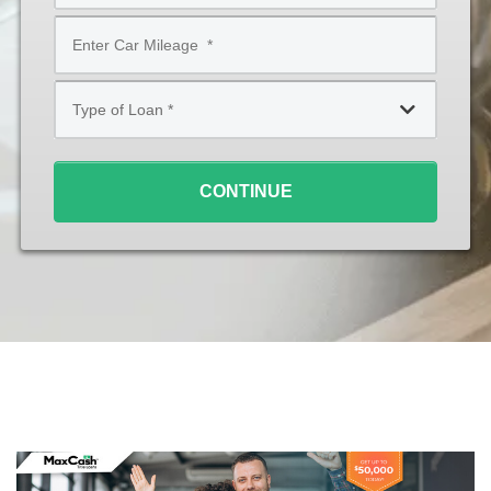
Style
Mileage
*
*
Type
of
Loan
*
CONTINUE