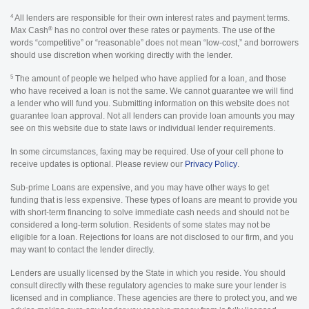
4
All lenders are responsible for their own interest rates and payment terms.
®
Max Cash
has no control over these rates or payments. The use of the
words “competitive” or “reasonable” does not mean “low-cost,” and borrowers
should use discretion when working directly with the lender.
5
The amount of people we helped who have applied for a loan, and those
who have received a loan is not the same. We cannot guarantee we will find
a lender who will fund you. Submitting information on this website does not
guarantee loan approval. Not all lenders can provide loan amounts you may
see on this website due to state laws or individual lender requirements.
In some circumstances, faxing may be required. Use of your cell phone to
receive updates is optional. Please review our
Privacy Policy
.
Sub-prime Loans are expensive, and you may have other ways to get
funding that is less expensive. These types of loans are meant to provide you
with short-term financing to solve immediate cash needs and should not be
considered a long-term solution. Residents of some states may not be
eligible for a loan. Rejections for loans are not disclosed to our firm, and you
may want to contact the lender directly.
Lenders are usually licensed by the State in which you reside. You should
consult directly with these regulatory agencies to make sure your lender is
licensed and in compliance. These agencies are there to protect you, and we